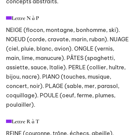
concepts abstraits.
Lettre N à P
NEIGE (flocon, montagne, bonhomme, ski).
NOEUD (corde, cravate, marin, ruban). NUAGE
(ciel, pluie, blanc, avion). ONGLE (vernis,
main, lime, manucure). PÂTES (spaghetti,
assiette, sauce, Italie). PERLE (collier, huître,
bijou, nacre). PIANO (touches, musique,
concert, noir). PLAGE (sable, mer, parasol,
coquillage). POULE (oeuf, ferme, plumes,
poulailler).
Lettre R à T
REINE (couronne, trône, échecs, abeille).