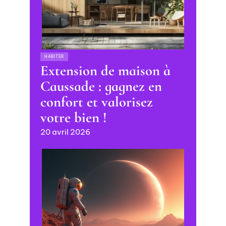
HABITER
Extension de maison à
Caussade : gagnez en
confort et valorisez
votre bien !
20 avril 2026