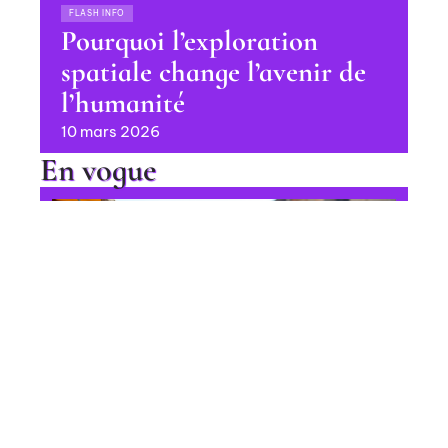
FLASH INFO
Pourquoi l’exploration
spatiale change l’avenir de
l’humanité
10 mars 2026
En vogue
Diversité culturelle : définition et
implications sociales
Contact
Mentions Légales
Sitemap
FLASH INFO
© 2025 | letourdelaquestion.fr