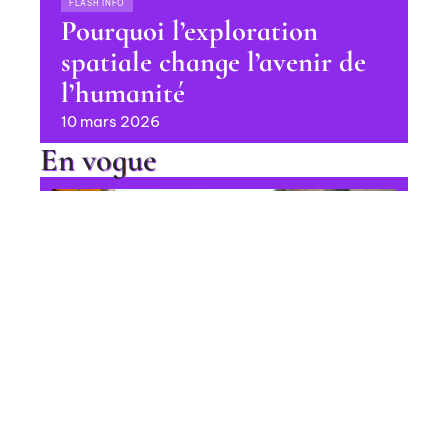
FLASH INFO
Pourquoi l’exploration
spatiale change l’avenir de
l’humanité
10 mars 2026
En vogue
Diversité culturelle : définition et
implications sociales
Contact
Mentions Légales
Sitemap
FLASH INFO
© 2025 | letourdelaquestion.fr