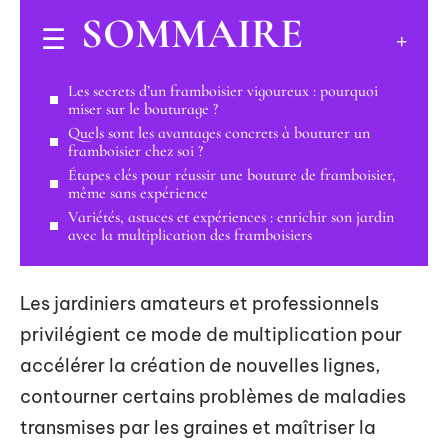
SOMMAIRE
Les secrets d’un framboisier vigoureux : pourquoi
miser sur le bouturage ?
Quels sont les avantages concrets à bouturer un
framboisier chez soi ?
Étapes clés pour réussir une bouture de framboisier,
même sans expérience
Variétés, astuces et expériences : enrichir son jardin
avec la multiplication des framboisiers
Les jardiniers amateurs et professionnels
privilégient ce mode de multiplication pour
accélérer la création de nouvelles lignes,
contourner certains problèmes de maladies
transmises par les graines et maîtriser la