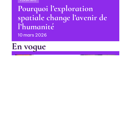
FLASH INFO
Pourquoi l’exploration
spatiale change l’avenir de
l’humanité
10 mars 2026
En vogue
Diversité culturelle : définition et
implications sociales
Contact
Mentions Légales
Sitemap
FLASH INFO
© 2025 | letourdelaquestion.fr