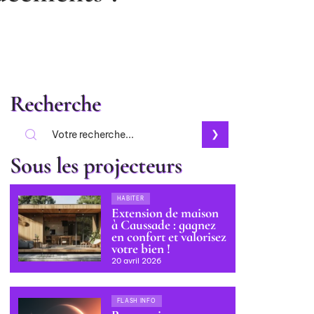
Recherche
Sous les projecteurs
HABITER
Extension de maison
à Caussade : gagnez
en confort et valorisez
votre bien !
20 avril 2026
FLASH INFO