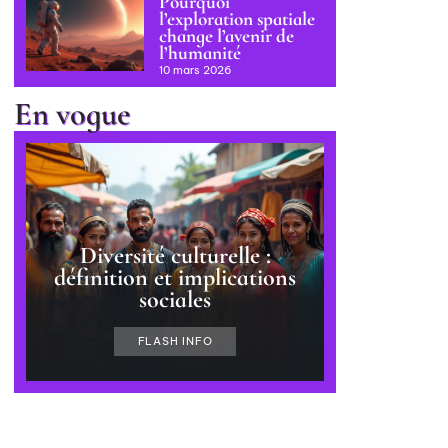
Pourquoi
l’exploration spatiale
change l’avenir de
l’humanité
10 mars 2026
En vogue
Diversité culturelle :
définition et implications
sociales
FLASH INFO