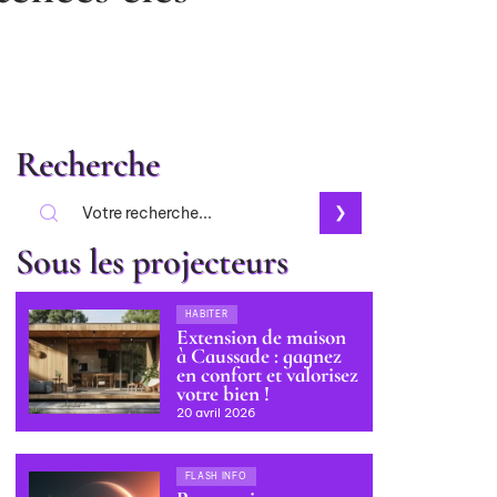
Recherche
Sous les projecteurs
HABITER
Extension de maison
à Caussade : gagnez
en confort et valorisez
votre bien !
20 avril 2026
FLASH INFO