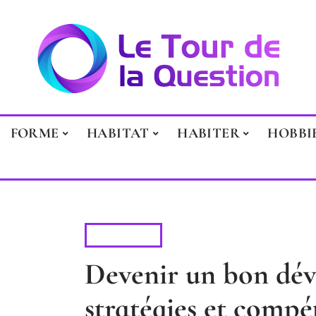
FORME
HABITAT
HABITER
HOBBI
HABITER
Devenir un bon dév
stratégies et compé