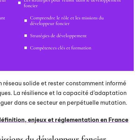
peur
Les stratégies pour réussir dans le développement
foncier
ant
Comprendre le rôle et les missions du
développeur foncier
Stratégies de développement
Compétences clés et formation
n réseau solide et rester constamment informé
ues. La résilience et la capacité d’adaptation
iguer dans ce secteur en perpétuelle mutation.
définition, enjeux et réglementation en France
issions du développeur foncier