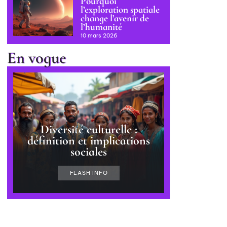
Pourquoi
l’exploration spatiale
change l’avenir de
l’humanité
10 mars 2026
En vogue
Diversité culturelle :
définition et implications
sociales
FLASH INFO