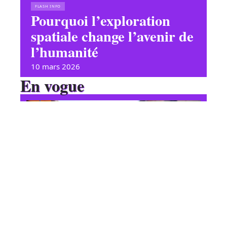
FLASH INFO
Pourquoi l’exploration
spatiale change l’avenir de
l’humanité
10 mars 2026
En vogue
Diversité culturelle : définition
et implications sociales
Contact
Mentions Légales
Sitemap
FLASH INFO
© 2025 | letourdelaquestion.fr