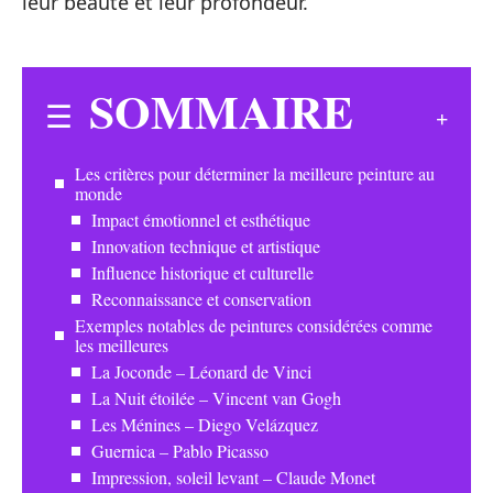
leur beauté et leur profondeur.
SOMMAIRE
Les critères pour déterminer la meilleure peinture au
monde
Impact émotionnel et esthétique
Innovation technique et artistique
Influence historique et culturelle
Reconnaissance et conservation
Exemples notables de peintures considérées comme
les meilleures
La Joconde – Léonard de Vinci
La Nuit étoilée – Vincent van Gogh
Les Ménines – Diego Velázquez
Guernica – Pablo Picasso
Impression, soleil levant – Claude Monet