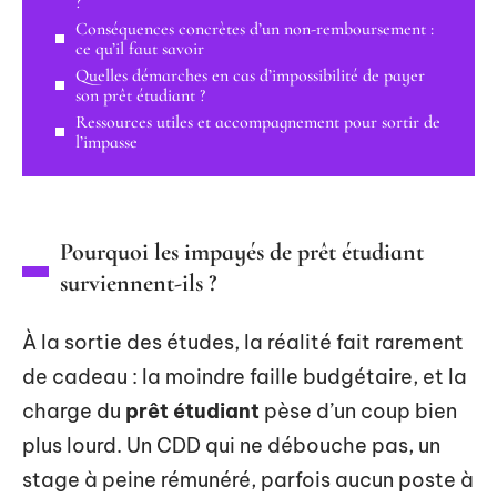
?
Conséquences concrètes d’un non-remboursement :
ce qu’il faut savoir
Quelles démarches en cas d’impossibilité de payer
son prêt étudiant ?
Ressources utiles et accompagnement pour sortir de
l’impasse
Pourquoi les impayés de prêt étudiant
surviennent-ils ?
À la sortie des études, la réalité fait rarement
de cadeau : la moindre faille budgétaire, et la
charge du
prêt étudiant
pèse d’un coup bien
plus lourd. Un CDD qui ne débouche pas, un
stage à peine rémunéré, parfois aucun poste à